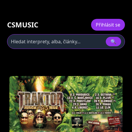
CSMUSIC
Přihlásit se
🔍