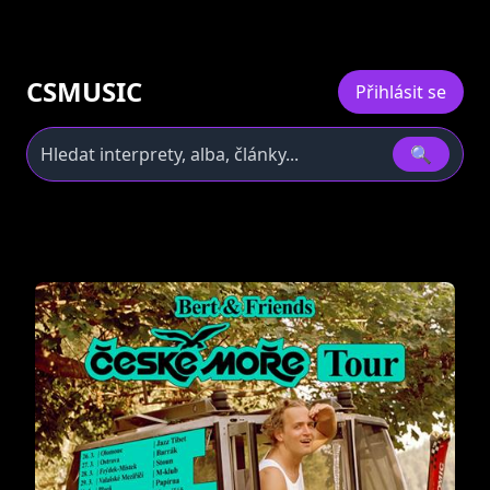
CSMUSIC
Přihlásit se
🔍