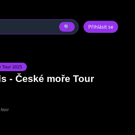
🔍
Přihlásit se
e Tour 2025
ds - České moře Tour
 Noir