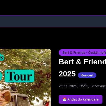
Bert & Friends - České moř
Bert & Frien
2025
Koncert
28. 11. 2025 , Děčín ,
Le Garage
📅 Přidat do kalendáře