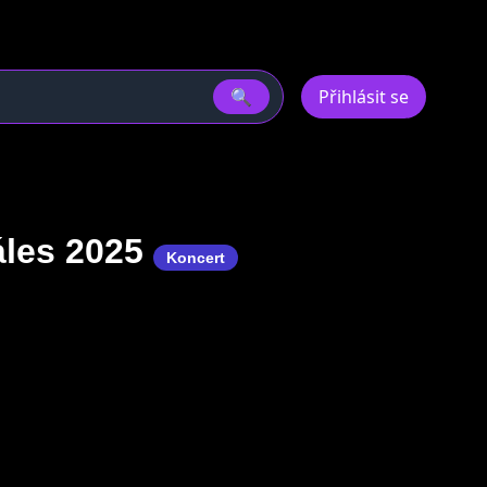
🔍
Přihlásit se
áles 2025
Koncert