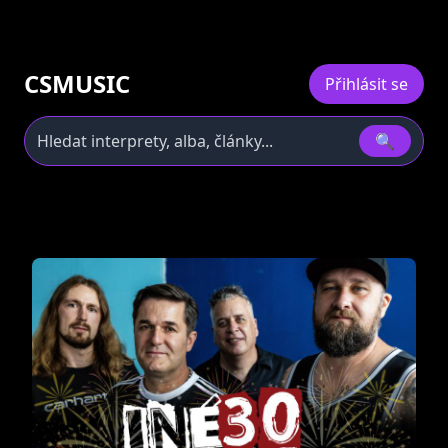
CSMUSIC
Přihlásit se
🔍