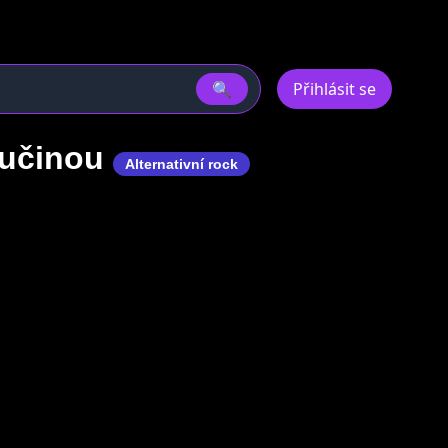
🔍
Přihlásit se
učinou
Alternativní rock