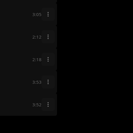
3:05
2:12
2:18
3:53
3:52