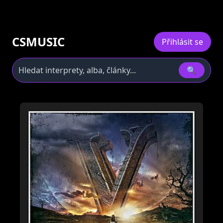
CSMUSIC
Přihlásit se
🔍