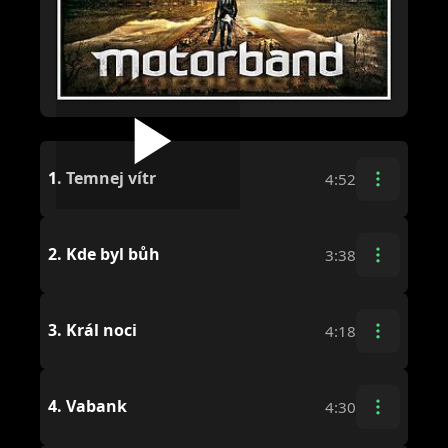
1.
Temnej vítr
4:52
2.
Kde byl bůh
3:38
3.
Král noci
4:18
4.
Vabank
4:30