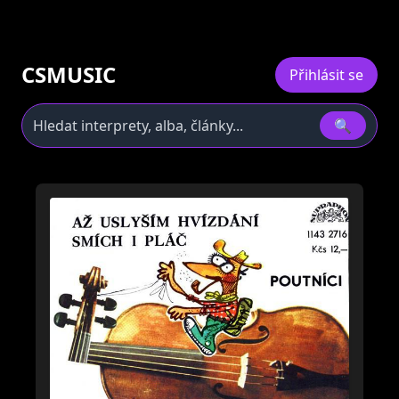
CSMUSIC
Přihlásit se
🔍