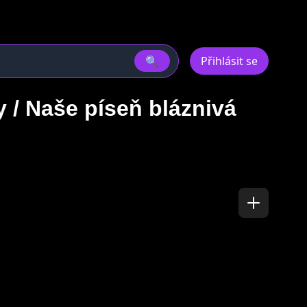
🔍
Přihlásit se
 / Naše píseň bláznivá