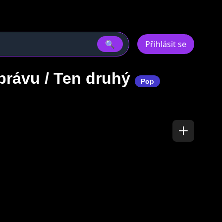
🔍
Přihlásit se
rávu / Ten druhý
Pop