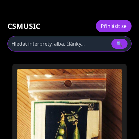
CSMUSIC
Přihlásit se
🔍