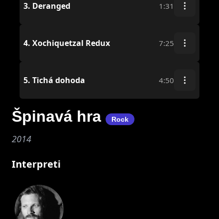
3.
Deranged
1:31
4.
Xochiquetzal Redux
7:25
5.
Tichá dohoda
4:50
Špinavá hra
Rock
2014
Interpreti