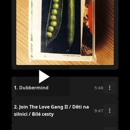
1.
Dubbermind
5:48
2.
Join The Love Gang II / Děti na
9:47
silnici / Bílé cesty