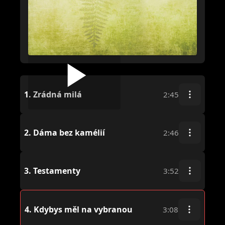
1.
Zrádná milá
2:45
2.
Dáma bez kamélií
2:46
3.
Testamenty
3:52
4.
Kdybys měl na vybranou
3:08