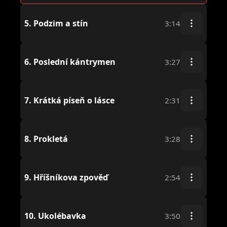
5.
Podzim a stín
3:14
6.
Poslední kántrymen
3:27
7.
Krátká píseň o lásce
2:31
8.
Prokletá
3:28
9.
Hříšníkova zpověď
2:54
10.
Ukolébavka
3:50