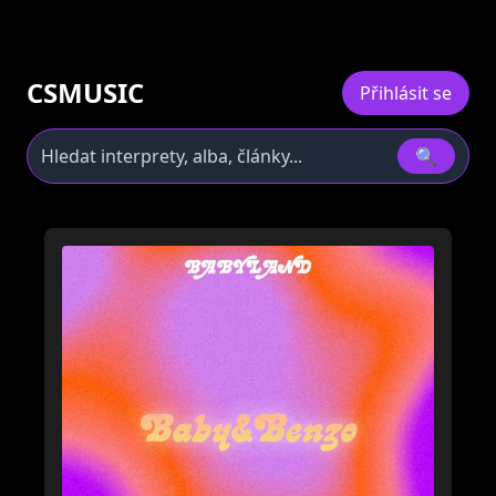
CSMUSIC
Přihlásit se
🔍