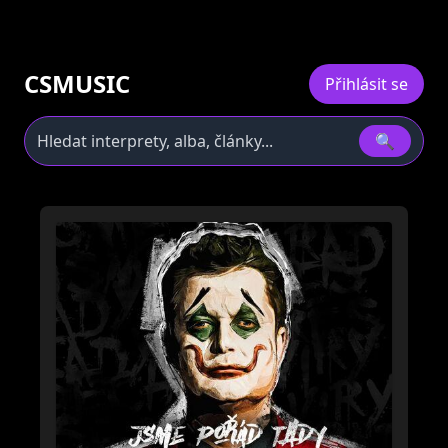
CSMUSIC
Přihlásit se
🔍