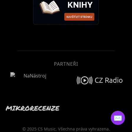
PARTNEŘI
✉️
© 2025 CS Music. Všechna práva vyhrazena.