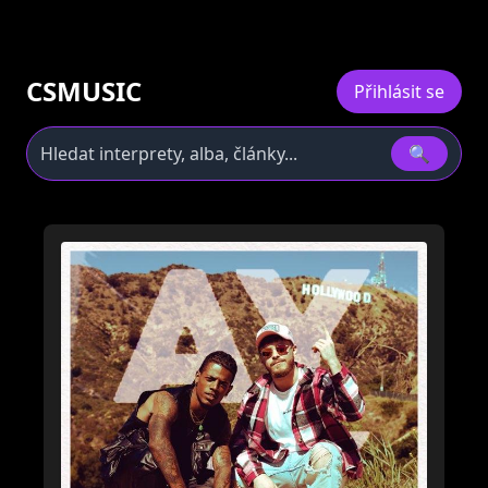
CSMUSIC
Přihlásit se
🔍