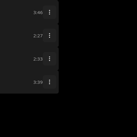
3:46
2:27
2:33
3:39