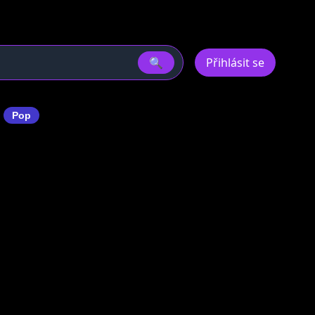
🔍
Přihlásit se
l
Pop