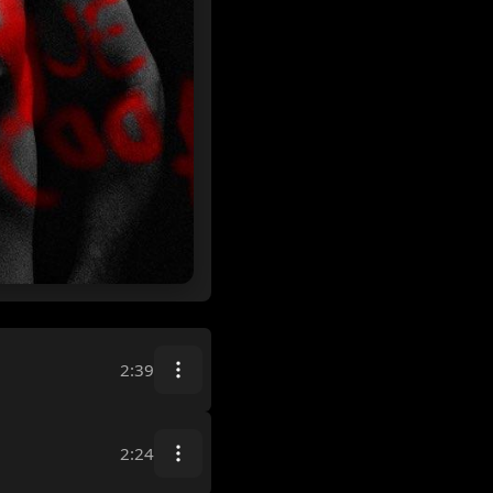
2:39
2:24