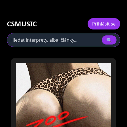
CSMUSIC
Přihlásit se
🔍