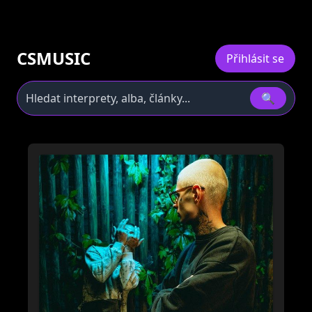
CSMUSIC
Přihlásit se
🔍