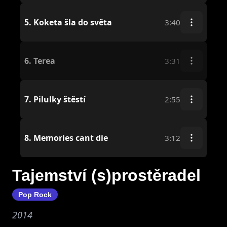
5.
Koketa šla do světa
3:40
6.
Terea
3:31
7.
Pilulky štěstí
2:55
8.
Memories cant die
3:12
Tajemství (s)prostěradel
Pop Rock
2014