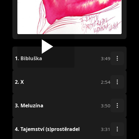
1.
Bibluška
3:49
2.
X
2:54
3.
Meluzína
3:50
4.
Tajemství (s)prostěradel
3:31