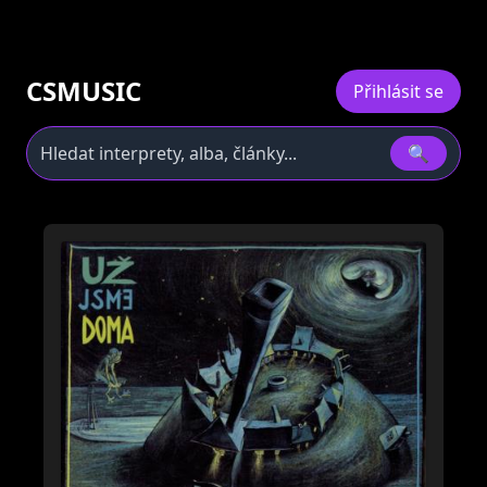
CSMUSIC
Přihlásit se
🔍