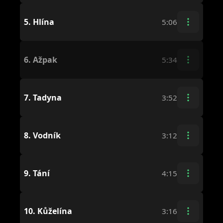
5.
Hlína
5:06
6.
Ažpak
5:34
7.
Tadyna
3:52
8.
Vodník
3:12
9.
Tání
4:15
10.
Kůželína
3:16