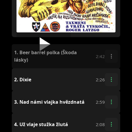
1.
Beer barrel polka (Škoda
2:42
lásky)
2.
Dixie
2:26
3.
Nad námi vlajka hvězdnatá
2:59
4.
Už vlaje stužka žlutá
2:08