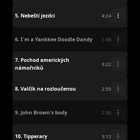
5.
Nebeští jezdci
4:24
6.
I`m a Yankkee Doodle Dandy
1:38
7.
Pochod amerických
3:22
námořníků
8.
Valčík na rozloučenou
2:50
9.
John Brown's body
2:50
10.
Tipperary
3:12