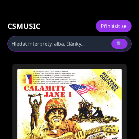
CSMUSIC
Přihlásit se
🔍