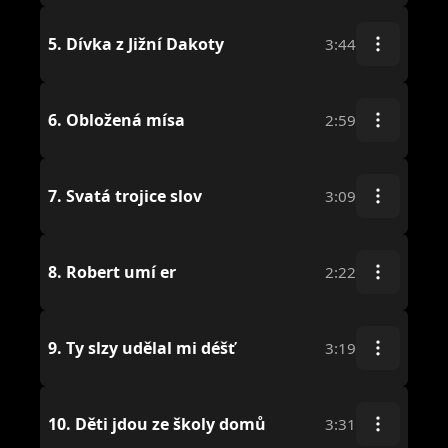
5.
Dívka z Jižní Dakoty
3:44
6.
Obložená mísa
2:59
7.
Svatá trojice slov
3:09
8.
Robert umí er
2:22
9.
Ty slzy udělal mi déšť
3:19
10.
Děti jdou ze školy domů
3:31