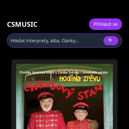
CSMUSIC
Přihlásit se
🔍