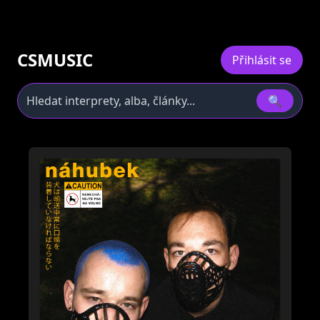
CSMUSIC
Přihlásit se
🔍