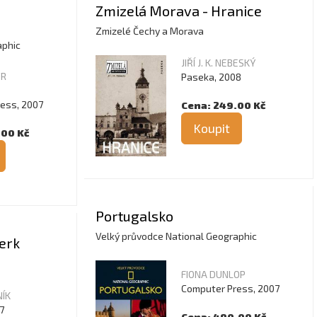
Zmizelá Morava - Hranice
Zmizelé Čechy a Morava
aphic
JIŘÍ J. K. NEBESKÝ
ER
Paseka, 2008
E
ess, 2007
Cena: 249.00 Kč
Koupit
.00 Kč
Portugalsko
Velký průvodce National Geographic
erk
FIONA DUNLOP
Computer Press, 2007
ÍK
7
Cena: 490.00 Kč