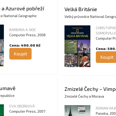
 a Azurové pobřeží
Velká Británie
ce National Geographic
Velký průvodce National Geogr
CHRISTOPH
BARBARA A. NOE
SOMERVILL
Computer Press, 2008
Computer Pr
Cena: 490.00 Kč
Cena: 590
Koupit
Koupit
Šumavě
Zmizelé Čechy – Vimp
republice
Zmizelé Čechy a Morava
EVA OBŮRKOVÁ
ROMAN HAJN
Computer Press, 2007
Paseka, 200