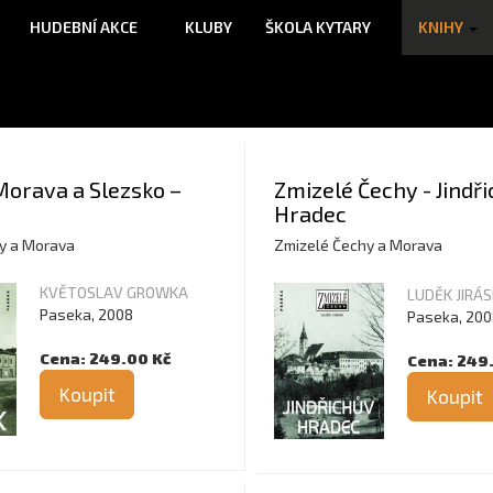
HUDEBNÍ AKCE
KLUBY
ŠKOLA KYTARY
KNIHY
Morava a Slezsko –
Zmizelé Čechy - Jindř
Hradec
y a Morava
Zmizelé Čechy a Morava
KVĚTOSLAV GROWKA
LUDĚK JIRÁ
Paseka, 2008
Paseka, 200
Cena: 249.00 Kč
Cena: 249
Koupit
Koupit