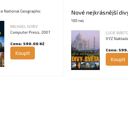
o
ce National Geographic
Nové nejkrásnější div
100 nej
MICHAEL IVORY
Computer Press, 2007
LUCIE BÁRT
XYZ Naklada
Cena: 590.00 Kč
Cena: 599
Koupit
Koupit