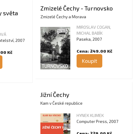
Zmizelé Čechy - Turnovsko
y světa
Zmizelé Čechy a Morava
MIROSLAV COGAN,
MICHAL BABÍK
OVÁ
Paseka, 2007
telství, 2007
Cena: 249.00 Kč
.00 Kč
Koupit
Jižní Čechy
Kam v České republice
HYNEK KLIMEK
Computer Press, 2007
Cena: 229.00 Kč