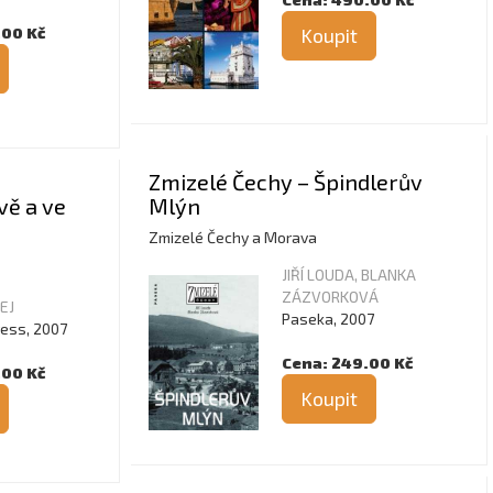
.00 Kč
Koupit
Zmizelé Čechy – Špindlerův
vě a ve
Mlýn
Zmizelé Čechy a Morava
JIŘÍ LOUDA, BLANKA
ZÁZVORKOVÁ
EJ
Paseka, 2007
ess, 2007
Cena: 249.00 Kč
.00 Kč
Koupit