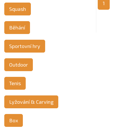
1
Squash
Běhání
Sportovní hry
Outdoor
Tenis
Lyžování & Carving
Box