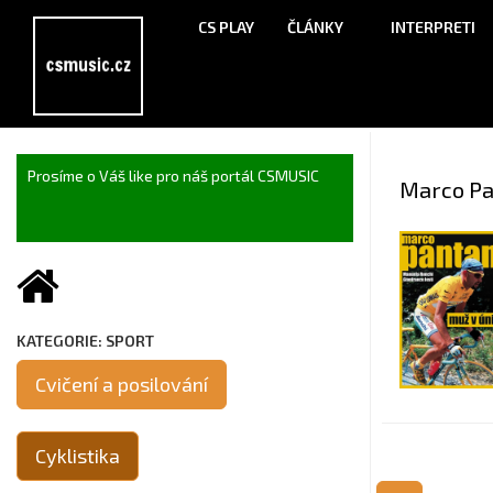
CS PLAY
ČLÁNKY
INTERPRETI
Prosíme o Váš like pro náš portál CSMUSIC
Marco Pa
KATEGORIE: SPORT
Cvičení a posilování
Cyklistika