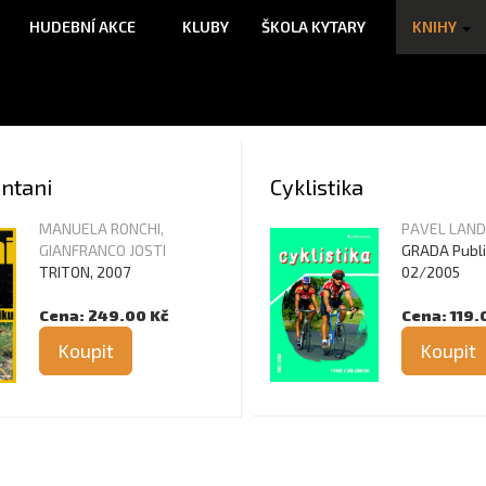
HUDEBNÍ AKCE
KLUBY
ŠKOLA KYTARY
KNIHY
ntani
Cyklistika
MANUELA RONCHI,
PAVEL LAN
GIANFRANCO JOSTI
GRADA Publis
TRITON, 2007
02/2005
Cena: 249.00 Kč
Cena: 119.
Koupit
Koupit