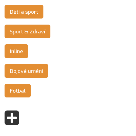
Děti a sport
Sport & Zdraví
Inline
Bojová umění
Fotbal