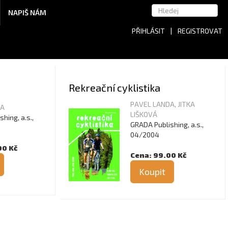
NAPIŠ NÁM
PŘIHLÁSIT
|
REGISTROVAT
Rekreační cyklistika
PAVEL LANDA, JITKA
DA
LIŠKOVÁ
hing, a.s.,
GRADA Publishing, a.s.,
04/2004
00 Kč
Cena: 99.00 Kč
Koupit