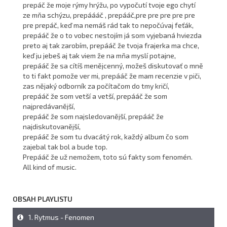
prepáč že moje rýmy hrýžu, po vypočutí tvoje ego chytí
ze mňa schýzu, prepáááč , prepááč,pre pre pre pre pre
pre prepáč, keď ma nemáš rád tak to nepočúvaj feťák,
prepááč že o to vobec nestojím já som vyjebaná hviezda
preto aj tak zarobím, prepááč že tvoja frajerka ma chce,
keď ju jebeš aj tak viem že na mňa myslí potajne,
prepááč že sa cítíš menějcenný, možeš diskutovať o mně
to ti fakt pomože ver mi, prepááč že mam recenzie v piči,
zas nějaký odborník za počítačom do tmy kričí,
prepááč že som vetší a vetší, prepááč že som
najpredávanější,
prepááč že som najsledovanější, prepááč že
najdiskutovanější,
prepááč že som tu dvacátý rok, každý album čo som
zajebal tak bol a bude top.
Prepááč že už nemožem, toto sú fakty som fenomén.
All kind of music.
OBSAH PLAYLISTU
1. Rytmus - Fenomen