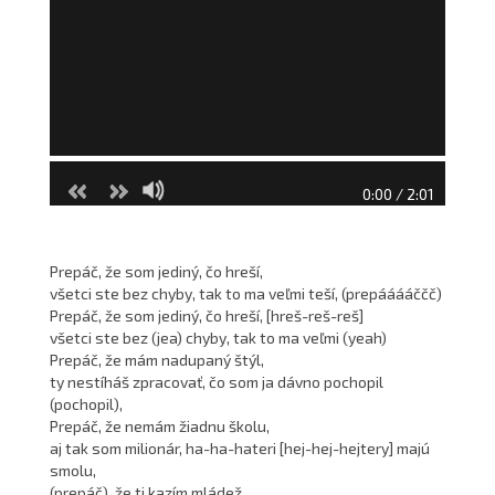
0:00 / 2:01
Prepáč, že som jediný, čo hreší,
všetci ste bez chyby, tak to ma veľmi teší, (prepááááččč)
Prepáč, že som jediný, čo hreší, [hreš-reš-reš]
všetci ste bez (jea) chyby, tak to ma veľmi (yeah)
Prepáč, že mám nadupaný štýl,
ty nestíháš zpracovať, čo som ja dávno pochopil
(pochopil),
Prepáč, že nemám žiadnu školu,
aj tak som milionár, ha-ha-hateri [hej-hej-hejtery] majú
smolu,
(prepáč), že ti kazím mládež,