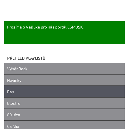
Prosíme o Váš like pro náš portál CSMUSIC
PŘEHLED PLAYLISTŮ
Výběr Rock
Novinky
Rap
Electro
80 léta
CS Mix