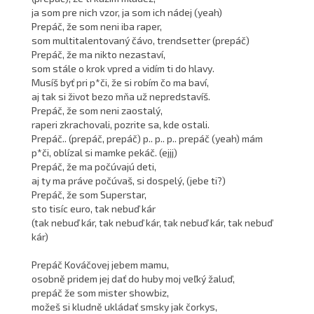
ja som pre nich vzor, ja som ich nádej (yeah)
Prepáč, že som neni iba raper,
som multitalentovaný čávo, trendsetter (prepáč)
Prepáč, že ma nikto nezastaví,
som stále o krok vpred a vidím ti do hlavy.
Musíš byť pri p*či, že si robím čo ma baví,
aj tak si život bezo mňa už nepredstavíš.
Prepáč, že som neni zaostalý,
raperi zkrachovali, pozrite sa, kde ostali.
Prepáč.. (prepáč, prepáč) p.. p.. p.. prepáč (yeah) mám
p*či, oblízal si mamke pekáč. (ejjj)
Prepáč, že ma počúvajú deti,
aj ty ma práve počúvaš, si dospelý, (jebe ti?)
Prepáč, že som Superstar,
sto tisíc euro, tak nebuď kár
(tak nebuď kár, tak nebuď kár, tak nebuď kár, tak nebuď
kár)
Prepáč Kováčovej jebem mamu,
osobně pridem jej dať do huby moj veľký žaluď,
prepáč že som mister showbiz,
možeš si kludně ukládať smsky jak čorkys,