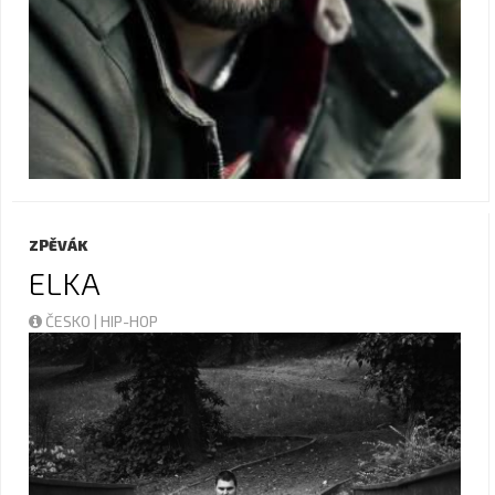
ZPĚVÁK
ELKA
ČESKO | HIP-HOP