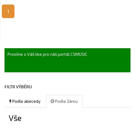
1
Prosíme o Váš like pro náš portál CSMUSIC
FILTR VÝBĚRU
Podle abecedy
Podle žánru
Vše