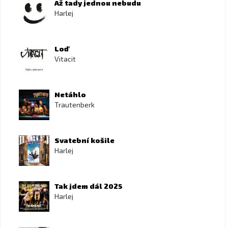
Až tady jednou nebudu
Harlej
Loď
Vitacit
Netáhlo
Trautenberk
Svatební košile
Harlej
Tak jdem dál 2025
Harlej