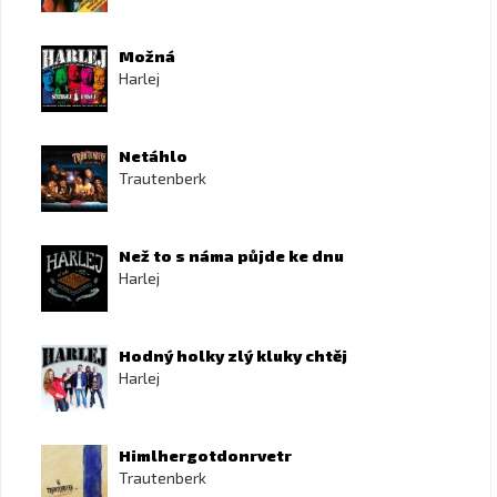
Možná
Harlej
Netáhlo
Trautenberk
Než to s náma půjde ke dnu
Harlej
Hodný holky zlý kluky chtěj
Harlej
Himlhergotdonrvetr
Trautenberk