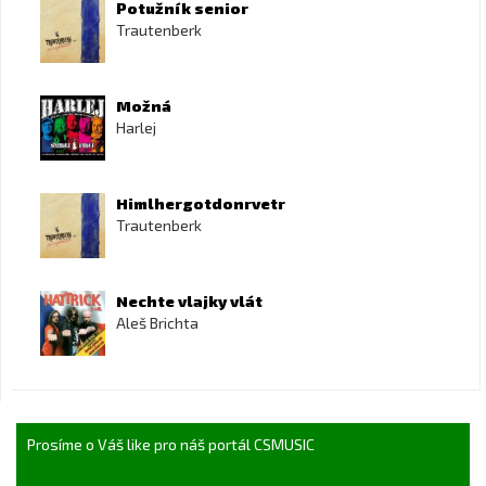
Potužník senior
Trautenberk
Možná
Harlej
Himlhergotdonrvetr
Trautenberk
Nechte vlajky vlát
Aleš Brichta
Prosíme o Váš like pro náš portál CSMUSIC