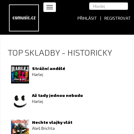
PŘIHLÁSIT
|
REGISTROVAT
TOP SKLADBY - HISTORICKY
Strážní andělé
Harlej
Až tady jednou nebudu
Harlej
Nechte vlajky vlát
Aleš Brichta