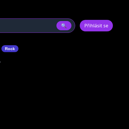
🔍
Přihlásit se
b
Rock
o