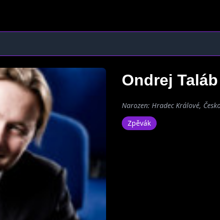
Ondrej Talá
Narozen: Hradec Králové, Česk
Zpěvák