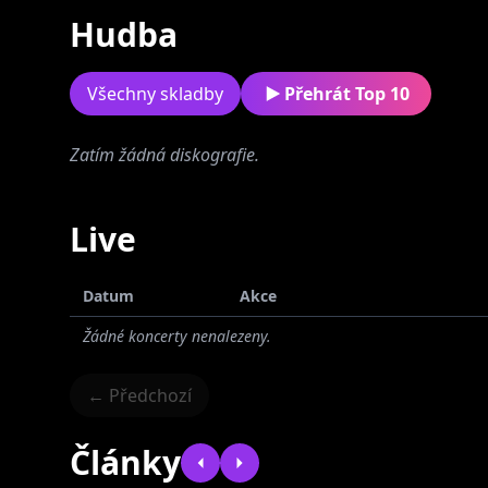
Hudba
Všechny skladby
Přehrát Top 10
Zatím žádná diskografie.
Epiphania
Live
Datum
Akce
Žádné koncerty nenalezeny.
← Předchozí
Články