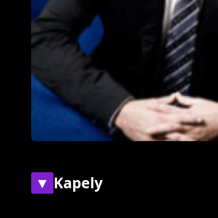
▼
Kapely
Současné
Bývalé