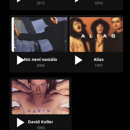
2015
2010
Nic není nastálo
Alias
2006
1997
David Koller
1993