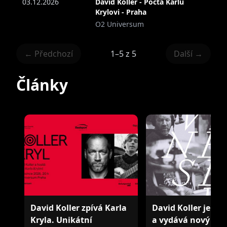
03.12.2026
David Koller - Pocta Karlu
Krylovi - Praha
O2 Universum
← Předchozí
1–5 z 5
Další →
Články
David Koller zpívá Karla
David Koller je na
Kryla. Unikátní
a vydává nový sing