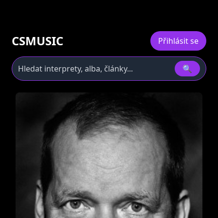
CSMUSIC
Přihlásit se
🔍