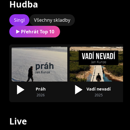
Hudba
Singl
Všechny skladby
Přehrát Top 10
Munroe
Kofe-in
Práh
Vadí nevadí
2026
2025
Live