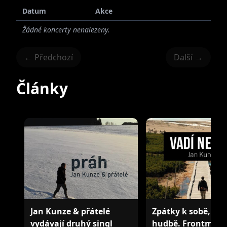
Datum
Akce
Žádné koncerty nenalezeny.
← Předchozí
Další →
Články
Jan Kunze & přátelé
Zpátky k sobě, zpá
vydávají druhý singl
hudbě. Frontman 