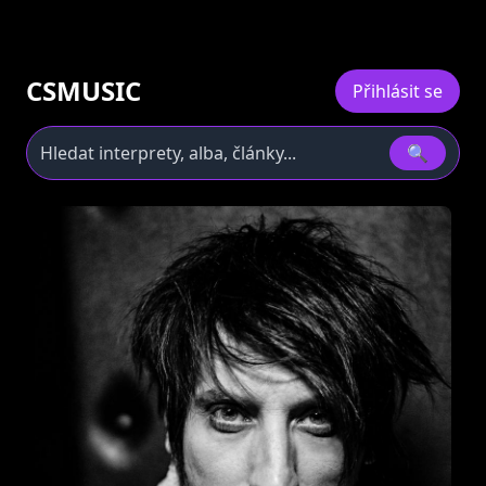
CSMUSIC
Přihlásit se
🔍