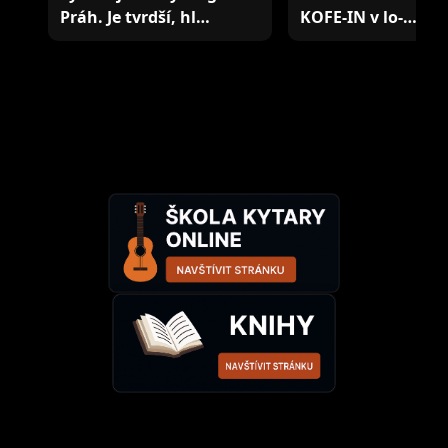
Práh. Je tvrdší, hl…
KOFE-IN v lo-…