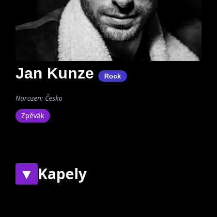
Jan Kunze
Rock
Narozen: Česko
Zpěvák
▼
Kapely
Současné
Bývalé