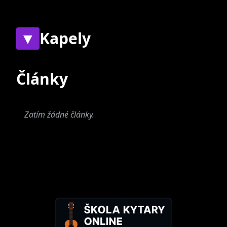
▼
Kapely
Současné
Bývalé
Články
Zatím žádné články.
Terra Ignota