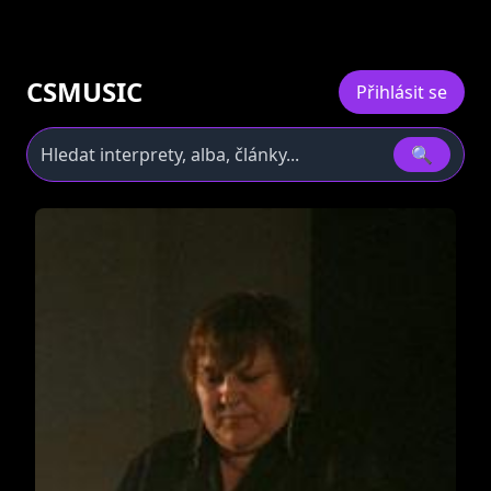
CSMUSIC
Přihlásit se
🔍