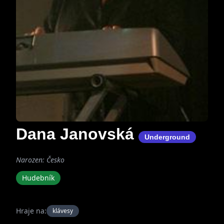
Dana Janovská
Underground
Narozen: Česko
Hudebník
Hraje na:
klávesy