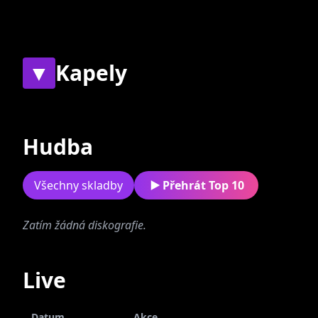
▼
Kapely
Současné
Bývalé
Hudba
Všechny skladby
Přehrát Top 10
Zatím žádná diskografie.
Metropolis
Live
Datum
Akce