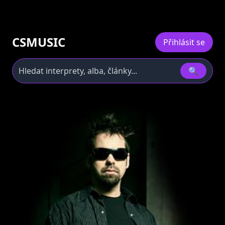
CSMUSIC
Přihlásit se
🔍