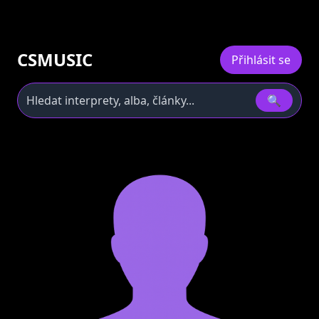
CSMUSIC
Přihlásit se
🔍