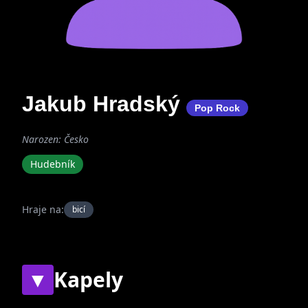
Jakub Hradský
Pop Rock
Narozen: Česko
Hudebník
Hraje na:
bicí
▼
Kapely