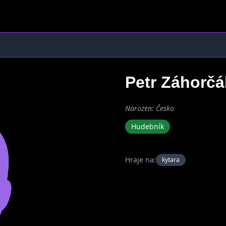
Petr Záhorč
Narozen: Česko
Hudebník
Hraje na:
kytara