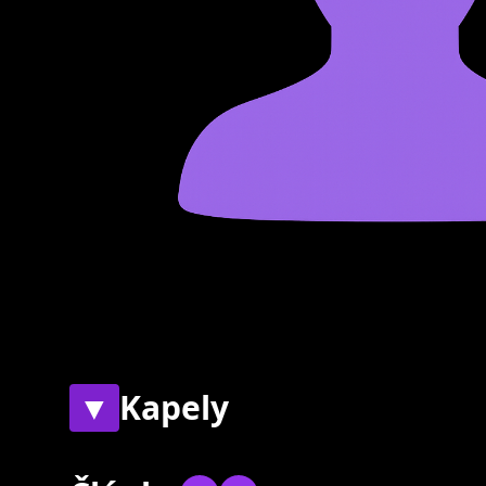
▼
Kapely
Současné
Bývalé