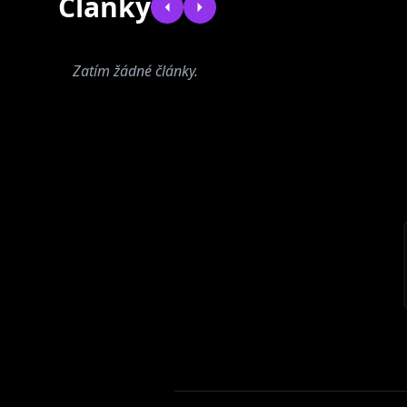
Články
Zatím žádné články.
Four brains