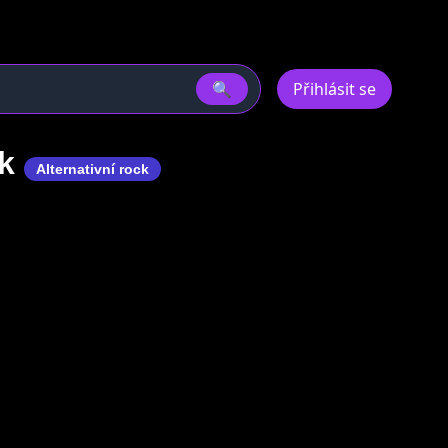
🔍
Přihlásit se
ák
Alternativní rock