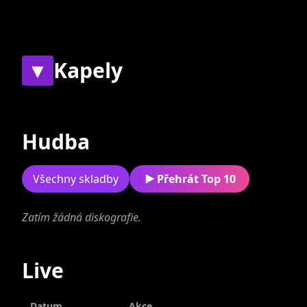
▼
Kapely
Současné
Bývalé
Hudba
Všechny skladby
Přehrát Top 10
Zatím žádná diskografie.
Narttu
Live
Datum
Akce