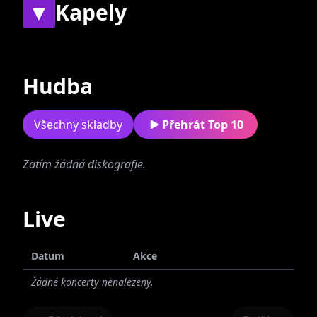
▼
Kapely
Současné
Bývalé
Hudba
Všechny skladby
Přehrát Top 10
Zatím žádná diskografie.
Morna
Live
Datum
Akce
Žádné koncerty nenalezeny.