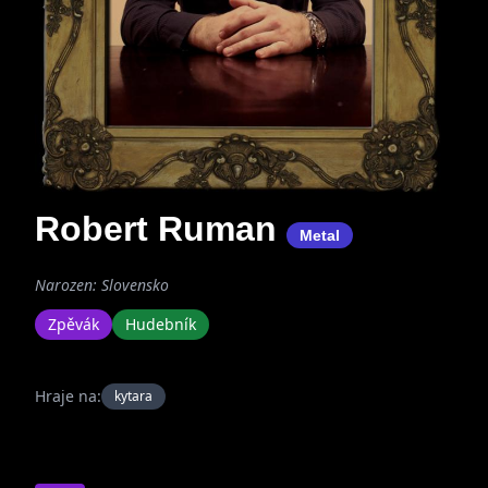
Robert Ruman
Metal
Narozen: Slovensko
Zpěvák
Hudebník
Hraje na:
kytara