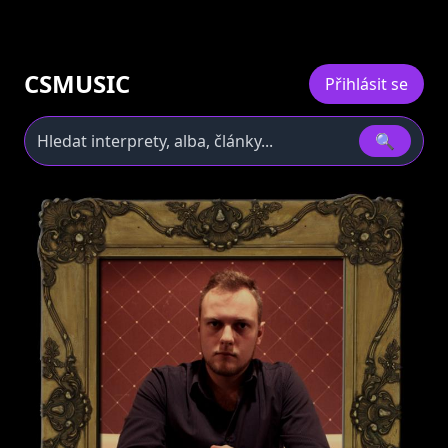
CSMUSIC
Přihlásit se
🔍