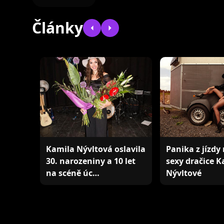
Články
Kamila Nývltová oslavila
Panika z jízdy
30. narozeniny a 10 let
sexy dračice K
na scéně úc…
Nývltové