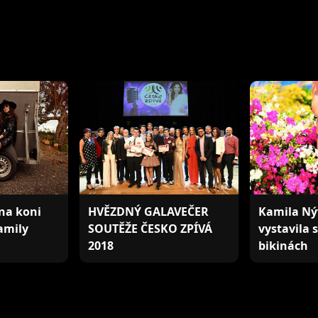
 na koni
HVĚZDNÝ GALAVEČER
Kamila Ný
amily
SOUTĚŽE ČESKO ZPÍVÁ
vystavila 
2018
bikinách