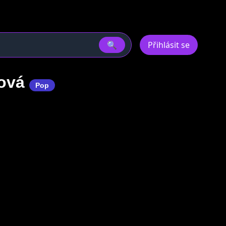
🔍
Přihlásit se
tová
Pop