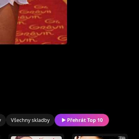
y
Všechny skladby
Přehrát Top 10