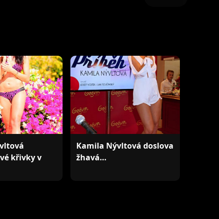
vltová
Kamila Nývltová doslova
své křivky v
žhavá…