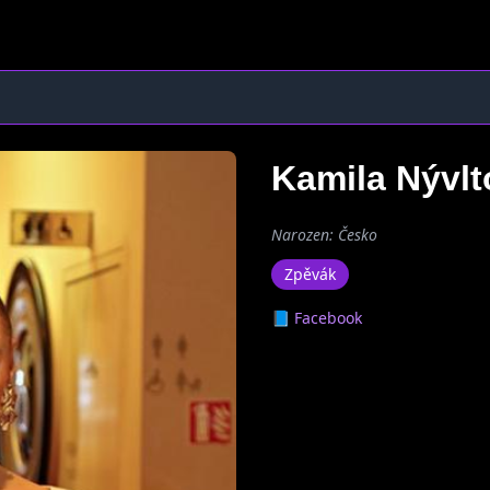
Kamila Nývl
Narozen: Česko
Zpěvák
📘 Facebook