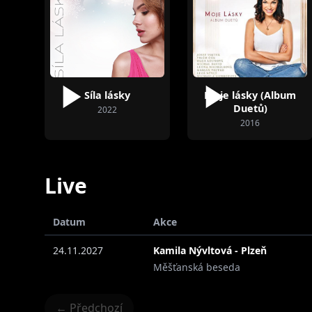
Síla lásky
Moje lásky (Album
Duetů)
2022
2016
Live
Datum
Akce
24.11.2027
Kamila Nývltová - Plzeň
Měšťanská beseda
← Předchozí