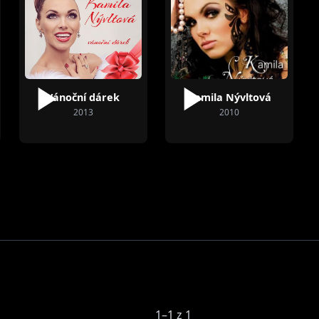
Vánoční dárek
Kamila Nývltová
2013
2010
1–1 z 1