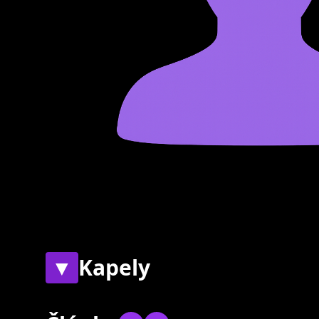
▼
Kapely
Současné
Bývalé