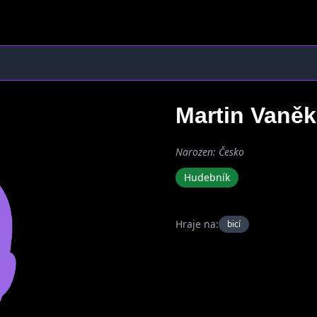
Martin Vaně
Narozen: Česko
Hudebník
Hraje na:
bicí