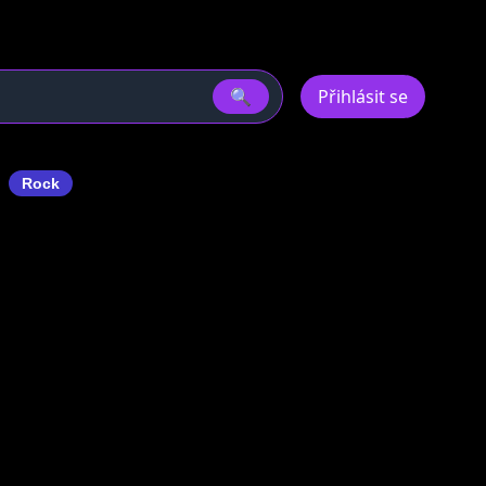
🔍
Přihlásit se
k
Rock