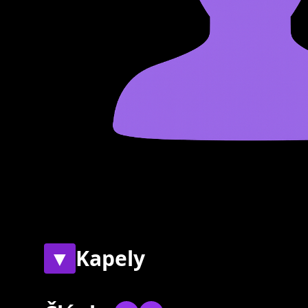
▼
Kapely
Současné
Bývalé