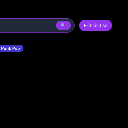
🔍
Přihlásit se
Punk Pop