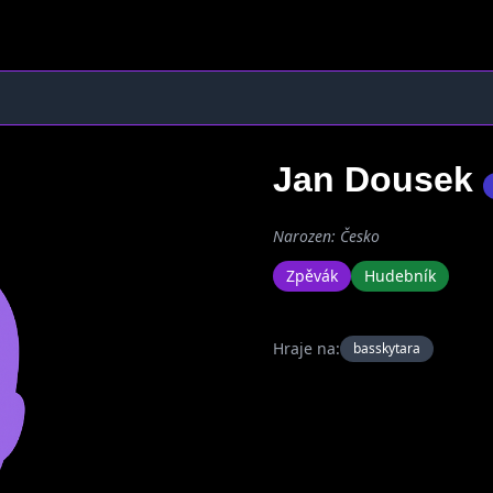
Jan Dousek
Narozen: Česko
Zpěvák
Hudebník
Hraje na:
basskytara