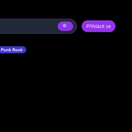
🔍
Přihlásit se
Punk Rock