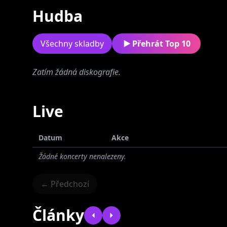
Hudba
Všechny skladby
Přehrát Top 10
Zatím žádná diskografie.
Blank Out
Live
Datum
Akce
Žádné koncerty nenalezeny.
← Předchozí
Články