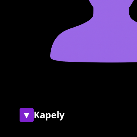
▼
Kapely
Současné
Bývalé