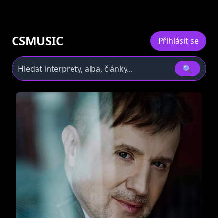
CSMUSIC
Přihlásit se
🔍