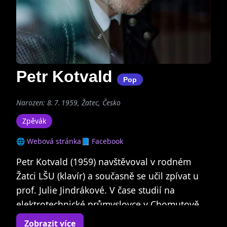
Petr Kotvald
Pop
Narozen: 8. 7. 1959, Žatec, Česko
Zpěvák
🌐 Webová stránka
📘 Facebook
Petr Kotvald (1959) navštěvoval v rodném
Žatci LŠU (klavír) a současně se učil zpívat u
prof. Julie Jindrákové. V čase studií na
elektrotechnické průmyslovce v Chomutově
zpíval se skupinou Scarabeus, v letech 1977-
Zobrazit více