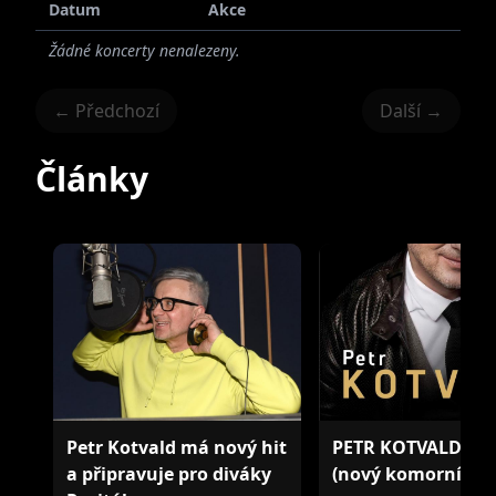
Datum
Akce
Žádné koncerty nenalezeny.
← Předchozí
Další →
Články
Petr Kotvald má nový hit
PETR KOTVALD - Re
a připravuje pro diváky
(nový komorní for