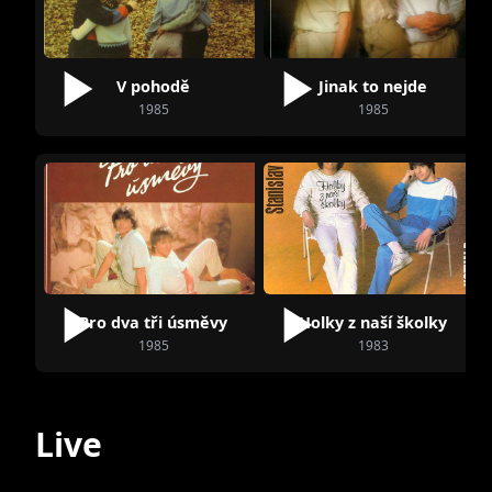
V pohodě
Jinak to nejde
1985
1985
Pro dva tři úsměvy
Holky z naší školky
1985
1983
Live