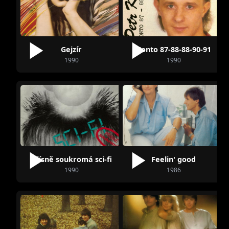
Gejzír
Konto 87-88-88-90-91
1990
1990
Přísně soukromá sci-fi
Feelin' good
1990
1986