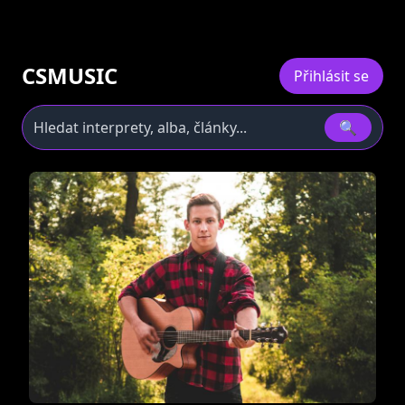
CSMUSIC
Přihlásit se
🔍