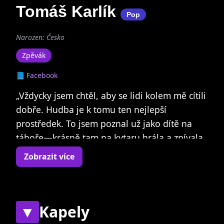
Tomáš Karlík
Pop
Narozen: Česko
Zpěvák
📘 Facebook
„Vždycky jsem chtěl, aby se lidi kolem mě cítili
dobře. Hudba je k tomu ten nejlepší
prostředek. To jsem poznal už jako dítě na
táboře—krásně tam na kytaru hrála a zpívala
jedna holka. Všichni z ní nemohli spustit oči a
Zobrazit více
já věděl, že tohle chci dělat taky.“
„Dělám hudbu o emocích, které každý z nás
zažíváme, a lidech, které každodenně
▼
Kapely
potkáváme. Umělecky mě hodně inspirovali