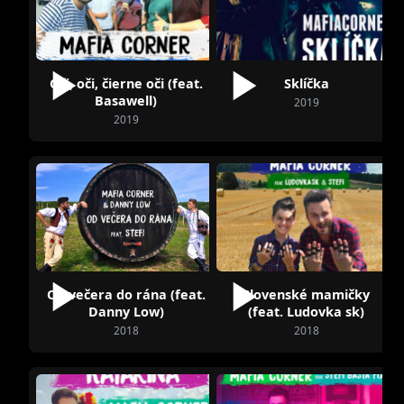
Oči, oči, čierne oči (feat.
Sklíčka
Basawell)
2019
2019
Od večera do rána (feat.
Slovenské mamičky
Danny Low)
(feat. Ludovka sk)
2018
2018