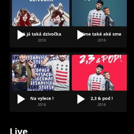
A já taká dzivočka
Sme také aké sme
2016
2016
Na vylece !
2,3 & pod !
2016
2016
Live