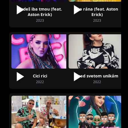
Budeš iba tmou (feat.
Do rána (feat. Aston
Aston Erick)
Erick)
2023
2023
Cici rici
Pred svetom unikám
2022
2022