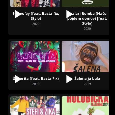
Idú voľby (feat. Basta fix,
Acalari Bomba (Načo
Stylo)
pôjdem domov) [feat.
Stylo]
2020
2020
Seňorita (feat. Basta Fix)
Šalena ja bula
2019
2019