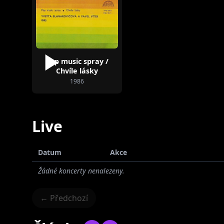
Pop music spray /
Chvíle lásky
1986
Live
Datum
Akce
Žádné koncerty nenalezeny.
← Předchozí