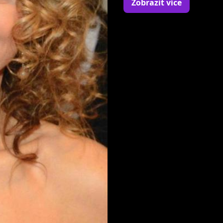
Zobrazit více
hudebně-dramatický ob
Získala prestižní divade
výkon, a také byla nomi
Z filmové, televizní a di
režisérem Z. Troškou (4
(natáčení filmu "Hlučná
muzikálu "Stvoření svět
Carmen, Cats).
Hrála na předních divad
Divadlo ABC, Divadlo Na
Millénium)
Spolupracovala s Český
Filharmonií Brno a s P
Je zakladatelka a předs
prezidentka European Mu
www.lasophia.cz)