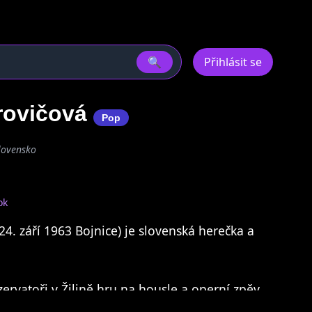
🔍
Přihlásit se
arovičová
Pop
Slovensko
ok
24. září 1963 Bojnice) je slovenská herečka a
ervatoři v Žilině hru na housle a operní zpěv
nzervatoři v Praze, kde v r.1985 absolvovala