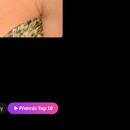
Je známa z populárního s
Rúžovej záhrade - SK
Koncertuje doma i v zahr
muzikálu Mata Hari
by
Přehrát Top 10