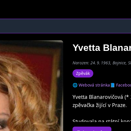
Yvetta Blan
Narozen: 24. 9. 1963, Bojnice, 
Zpěvák
🌐 Webová stránka
📘 Facebo
Yvetta Blanarovičová (* 
zpěvačka žijící v Praze.
Studovala na státní konz
pokračovala na Státní ko