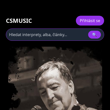
CSMUSIC
Přihlásit se
🔍