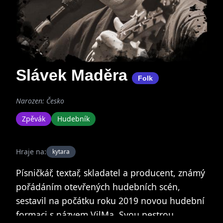
Slávek Maděra
Folk
Narozen: Česko
Zpěvák
Hudebník
Hraje na:
kytara
Písničkář, textař, skladatel a producent, známý
pořádáním otevřených hudebních scén,
sestavil na počátku roku 2019 novou hudební
formaci s názvem VilMa. Svou pestrou