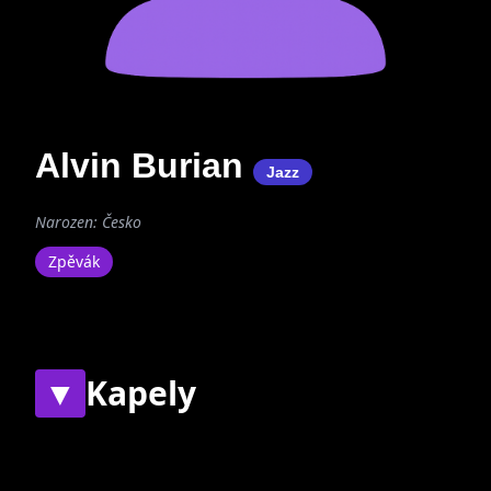
Alvin Burian
Jazz
Narozen: Česko
Zpěvák
▼
Kapely
Současné
Bývalé