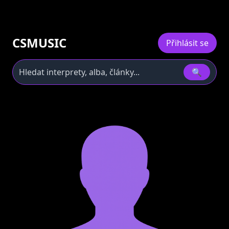
CSMUSIC
Přihlásit se
🔍