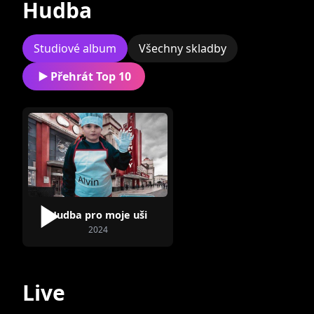
Hudba
Studiové album
Všechny skladby
Přehrát Top 10
3x3
Hudba pro moje uši
2024
Live