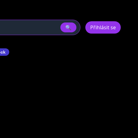
🔍
Přihlásit se
ock