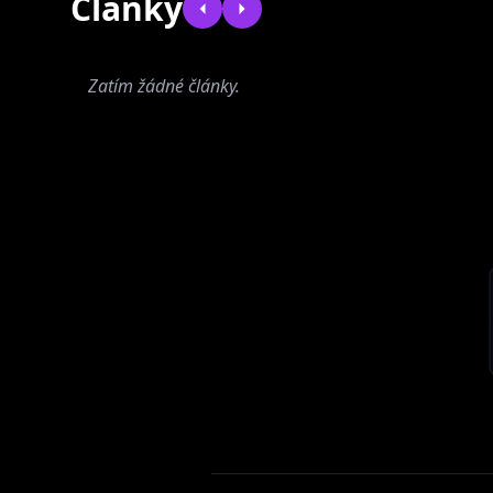
Články
Zatím nebyly
přiřazeny žádné
Zatím žádné články.
skupiny.