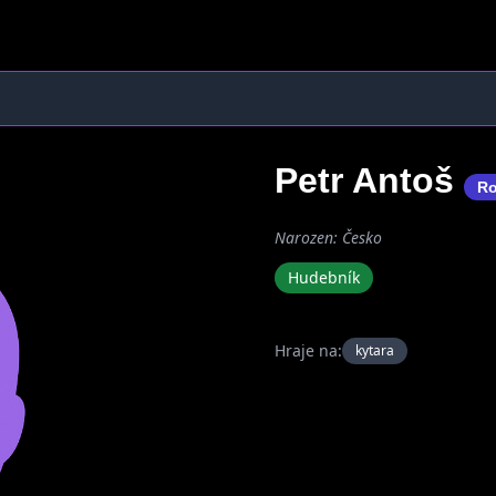
Petr Antoš
R
Narozen: Česko
Hudebník
Hraje na:
kytara