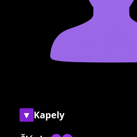
▼
Kapely
Současné
Bývalé