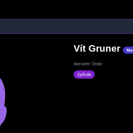
Vít Gruner
Me
Narozen: Česko
Zpěvák