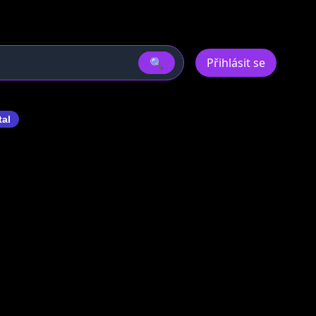
🔍
Přihlásit se
tal