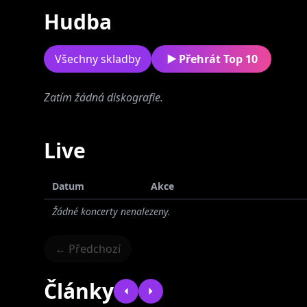
Hudba
Všechny skladby
Přehrát Top 10
Zatím žádná diskografie.
Bexley
Live
Datum
Akce
Žádné koncerty nenalezeny.
← Předchozí
Články