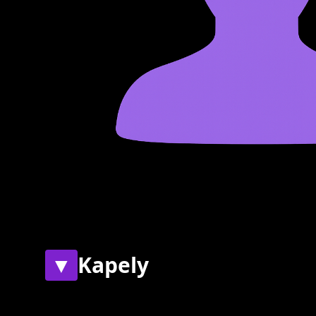
▼
Kapely
Současné
Bývalé